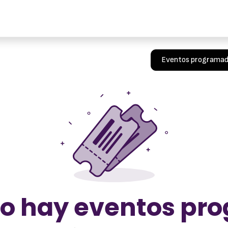
ita
Portal
Enviar Ticket
Nosotros
FAQ
Solucion
Eventos programa
no hay eventos pr